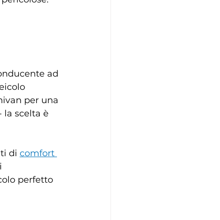
conducente ad 
eicolo 
inivan per una 
la scelta è 
i di 
comfort 
i 
colo perfetto 