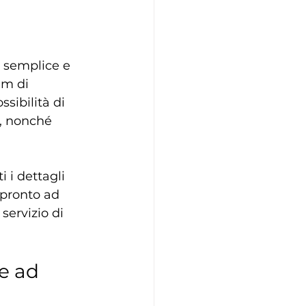
 
è semplice e 
am di 
ssibilità di 
o, nonché 
 i dettagli 
 pronto ad 
servizio di 
e ad 