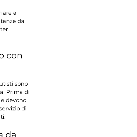
iare a 
istanze da 
ter 
io con 
utisti sono 
. Prima di 
i e devono 
ervizio di 
ti.
a da 