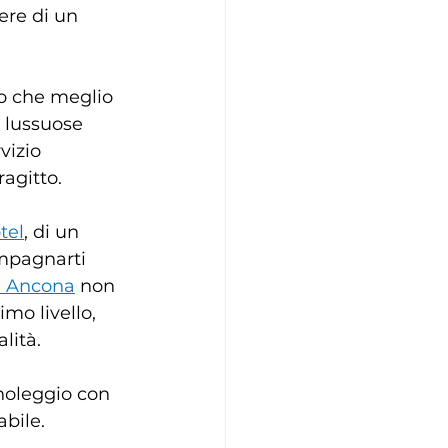
ere di un 
to che meglio 
 lussuose 
vizio 
ragitto.
tel
, di un 
ompagnarti 
ad Ancona
 non 
imo livello, 
lità.
 noleggio con 
abile.