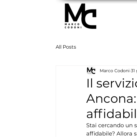
All Posts
Marco Codoni
31
Il servi
Ancona:
affidabi
Stai cercando un se
affidabile? Allora s