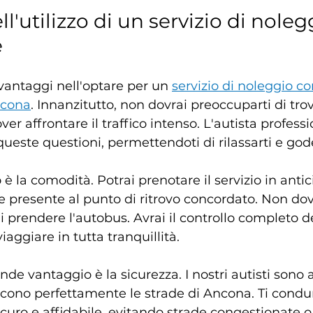
l'utilizzo di un servizio di noleg
e
antaggi nell'optare per un 
servizio di noleggio co
ncona
. Innanzitutto, non dovrai preoccuparti di tro
er affrontare il traffico intenso. L'autista professi
ueste questioni, permettendoti di rilassarti e goder
è la comodità. Potrai prenotare il servizio in antici
presente al punto di ritrovo concordato. Non dov
i prendere l'autobus. Avrai il controllo completo d
viaggiare in tutta tranquillità.
ande vantaggio è la sicurezza. I nostri autisti sono
cono perfettamente le strade di Ancona. Ti condur
curo e affidabile, evitando strade congestionate o