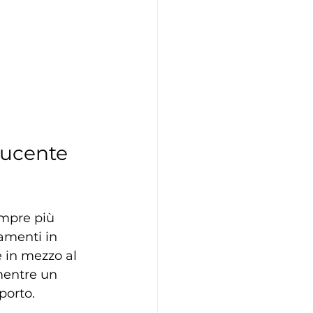
ducente 
empre più 
amenti in 
e in mezzo al 
 mentre un 
porto.