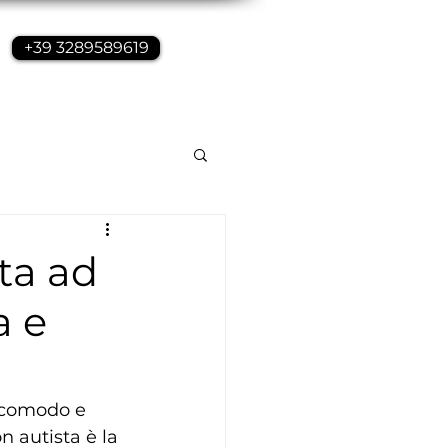
+39 3289589619
sta ad
a e
 comodo e 
n autista è la 