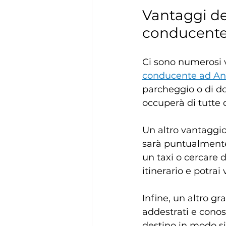
Vantaggi del
conducent
Ci sono numerosi v
conducente ad A
parcheggio o di dov
occuperà di tutte q
Un altro vantaggio 
sarà puntualmente 
un taxi o cercare d
itinerario e potrai 
Infine, un altro gr
addestrati e conos
destino in modo si