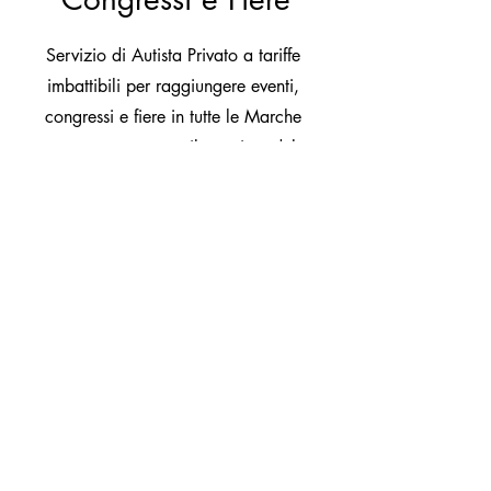
Servizio di Autista Privato a tariffe
imbattibili per raggiungere eventi,
congressi e fiere in tutte le Marche
senza stress e con il massimo del
comfort; aiutiamo le Aziende nella
gestione Logistica di meeting e
Congressi
PREVENTIVO ORA