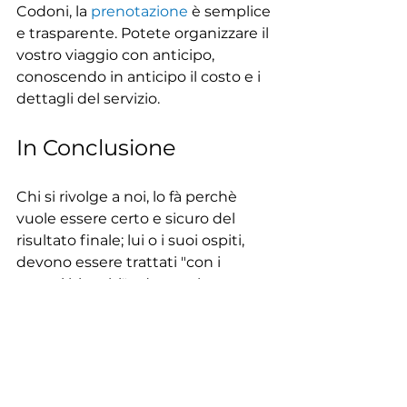
Codoni, la 
prenotazione
 è semplice 
e trasparente. Potete organizzare il 
vostro viaggio con anticipo, 
conoscendo in anticipo il costo e i 
dettagli del servizio.
In Conclusione
Chi si rivolge a noi, lo fà perchè 
vuole essere certo e sicuro del 
risultato finale; lui o i suoi ospiti, 
devono essere trattati "con i 
guanti bianchi" ed avere la 
garanzia di un'assistenza completa 
che li sgravi da qualsiasi tipo di 
preoccupazione.
Un Ncc come Codoni offre una 
soluzione di mobilità di alta qualità 