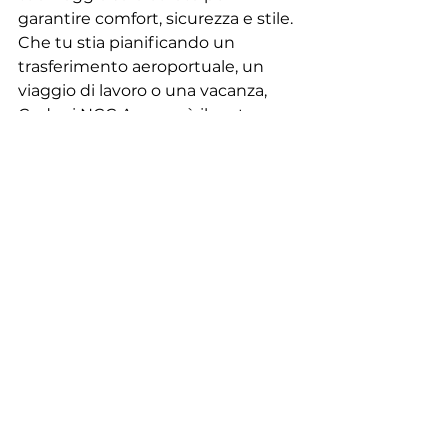
garantire comfort, sicurezza e stile. 
Che tu stia pianificando un 
trasferimento aeroportuale, un 
viaggio di lavoro o una vacanza, 
Codoni NCC Ancona è il partner 
ideale per rendere il tuo viaggio 
indimenticabile. Non esitare a 
contattarci per prenotare il tuo 
prossimo viaggio e scoprire il 
piacere di viaggiare senza pensieri.
Domande Frequenti
Quali tipi di veicoli sono 
disponibili nella flotta di 
Codoni NCC Ancona?